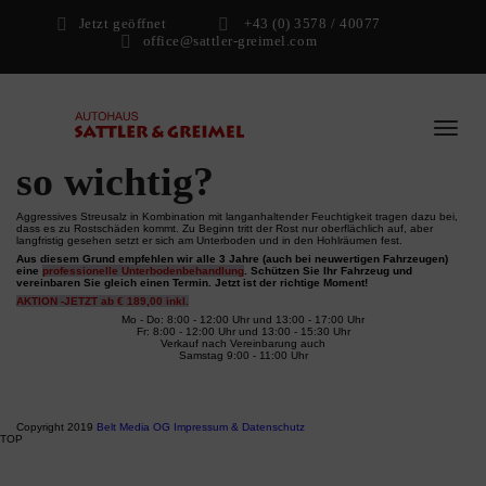
Datum:
01. August 2023
Rund ums Auto
Jetzt geöffnet
+43 (0) 3578 / 40077
Warum ist ein
Unterbodenschutz inkl.
Hohlraumkonservierung
so wichtig?
Aggressives Streusalz in Kombination mit langanhaltender Feuchtigkeit tragen dazu bei,
dass es zu Rostschäden kommt. Zu Beginn tritt der Rost nur oberflächlich auf, aber
langfristig gesehen setzt er sich am Unterboden und in den Hohlräumen fest.
Aus diesem Grund empfehlen wir alle 3 Jahre (auch bei neuwertigen Fahrzeugen)
eine
professionelle Unterbodenbehandlung
. Schützen Sie Ihr Fahrzeug und
vereinbaren Sie gleich einen Termin. Jetzt ist der richtige Moment!
AKTION -JETZT ab € 189,00 inkl.
Mo - Do: 8:00 - 12:00 Uhr und 13:00 - 17:00 Uhr
Fr: 8:00 - 12:00 Uhr und 13:00 - 15:30 Uhr
Verkauf nach Vereinbarung auch
Samstag 9:00 - 11:00 Uhr
LIKE US ON FACEBOOK
Copyright 2019
Belt Media OG
Impressum & Datenschutz
TOP