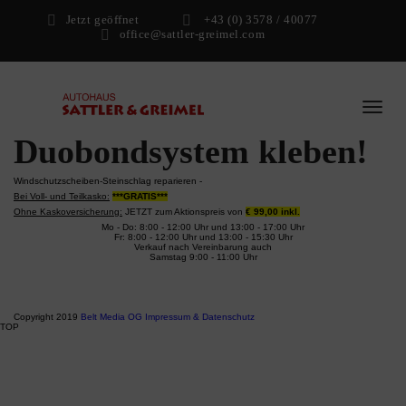
Datum:
10. Januar 2024
Rund ums Auto
Jetzt geöffnet
+43 (0) 3578 / 40077
Steinschlag auf der
Scheibe, was tun?
Windschutzscheibe im
Duobondsystem kleben!
Windschutzscheiben-Steinschlag reparieren -
Bei Voll- und Teilkasko:
***GRATIS***
Ohne Kaskoversicherung:
JETZT zum Aktionspreis von
€ 99,00 inkl.
Mo - Do: 8:00 - 12:00 Uhr und 13:00 - 17:00 Uhr
Fr: 8:00 - 12:00 Uhr und 13:00 - 15:30 Uhr
Verkauf nach Vereinbarung auch
Samstag 9:00 - 11:00 Uhr
LIKE US ON FACEBOOK
Copyright 2019
Belt Media OG
Impressum & Datenschutz
TOP